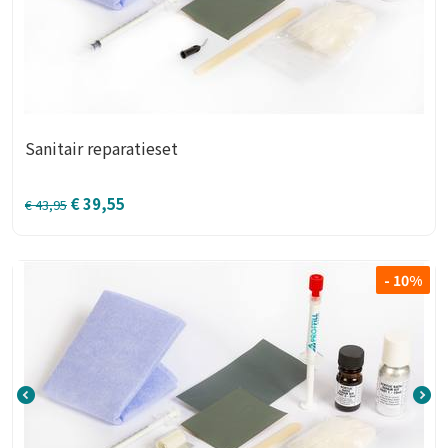
Sanitair reparatieset
€
39,55
€
43,95
- 10%