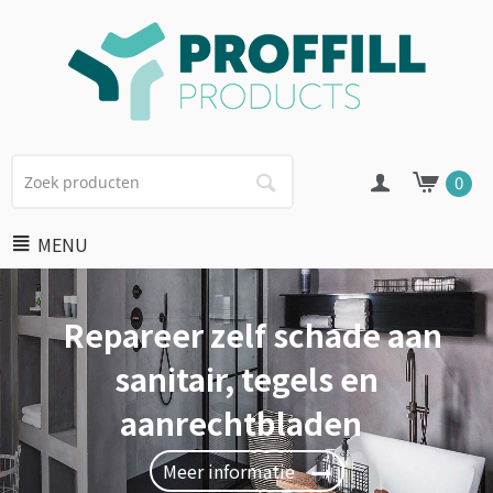
0
MENU
aan
Putjes, krassen of scheu
in harde oppervlakken z
repareren?
Meer informatie