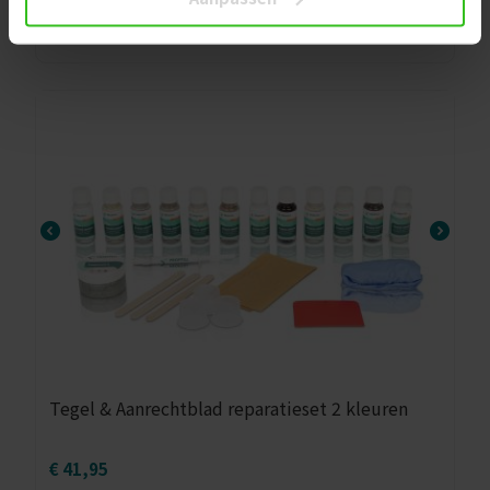
€
46,95
Tegel & Aanrechtblad reparatieset 2 kleuren
€
41,95