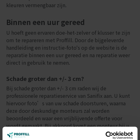
kleuren vermengbaar zijn.
Binnen een uur gereed
U hoeft geen ervaren doe-het-zelver of klusser te zijn
om te repareren met Proffill. Door de bijgeleverde
handleiding en instructie-foto's op de website is de
reparatie binnen een uur gereed en na reparatie weer
direct in gebruik te nemen.
Schade groter dan +/- 3 cm?
Bij schade groter dan +/- 3 cm raden wij de
professionele reparatieservice van Sanifix aan. U kunt
hiervoor foto’s van uw schade doorsturen, waarna
deze door deskundige monteurs zal worden
beoordeeld en waar een vrijblijvende offerte voor
wordt gemaakt. Bij akkoord komt een monteur bij u
thuis langs om de schade te herstellen. Meer