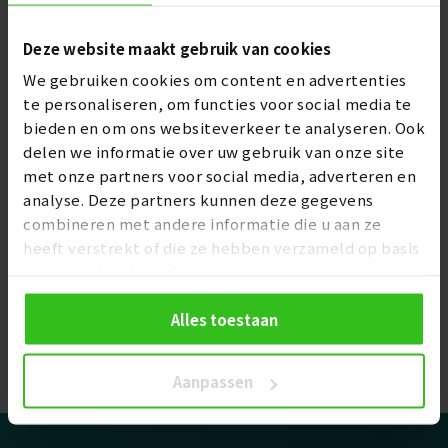
Deze website maakt gebruik van cookies
Janneke
03/06/2019, 18:32
We gebruiken cookies om content en advertenties
te personaliseren, om functies voor social media te
bieden en om ons websiteverkeer te analyseren. Ook
delen we informatie over uw gebruik van onze site
Binnen no-time de scheur in onze badkuip zelf
met onze partners voor social media, adverteren en
verholpen.
analyse. Deze partners kunnen deze gegevens
combineren met andere informatie die u aan ze
heeft verstrekt of die ze hebben verzameld op basis
Roy Dekker
van uw gebruik van hun services.
03/06/2019, 18:15
Alles toestaan
Schrijf een beoordeling
Aanpassen