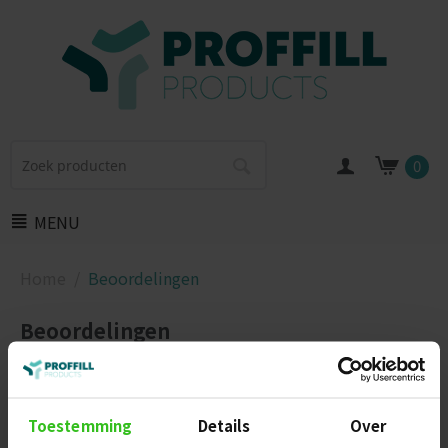
0
MENU
Home
/
Beoordelingen
Beoordelingen
Zeer blij met de support van Sanifix. Ik kreeg de
schade zelf niet verholpen maar na wat uitleg ging
Toestemming
Details
Over
het prima!