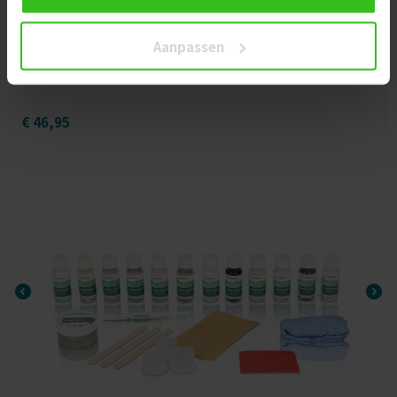
Aanpassen
Tegel & Aanrechtblad reparatieset 3 kleuren
€
46,95