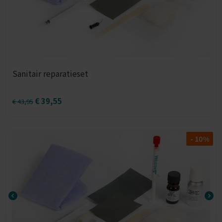
Sanitair reparatieset
€
39,55
€
43,95
- 10%