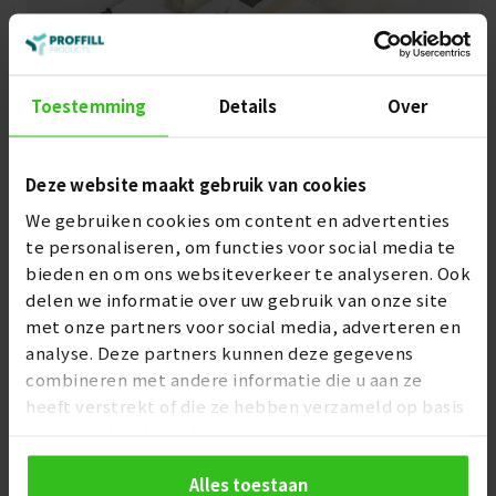
Toestemming
Details
Over
Sanitair reparatieset met stoppasta
Deze website maakt gebruik van cookies
€
44,95
€
49,95
We gebruiken cookies om content en advertenties
te personaliseren, om functies voor social media te
bieden en om ons websiteverkeer te analyseren. Ook
delen we informatie over uw gebruik van onze site
met onze partners voor social media, adverteren en
analyse. Deze partners kunnen deze gegevens
combineren met andere informatie die u aan ze
heeft verstrekt of die ze hebben verzameld op basis
van uw gebruik van hun services.
Alles toestaan